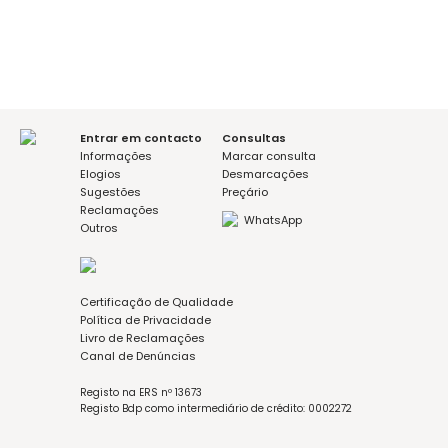
De
Méd
Reabilitação Oral
Entrar em contacto
Consultas
Recupere o seu sorriso, o seu bem-estar e a sua
e t
Informações
Marcar consulta
Elogios
Desmarcações
função mastigatória.
seus
Sugestões
Preçário
Reclamações
WhatsApp
Outros
Certificação de Qualidade
Política de Privacidade
Livro de Reclamações
Canal de Denúncias
Registo na ERS nº 13673
Registo Bdp como intermediário de crédito: 0002272