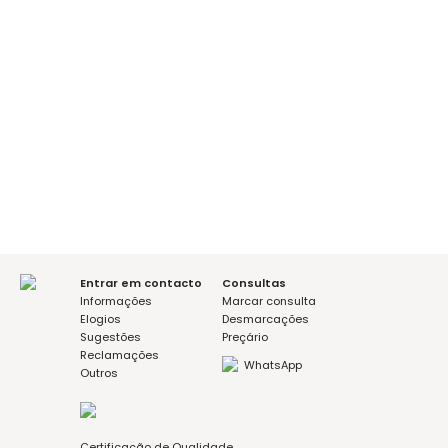
marcar consulta
marcar consulta
Ana Mafalda Pereira
Ana Margarida Caeiro
Odivelas (Strada Outlet)
Lisboa Parque das Nações
Higiene Oral
Dentisteria Estética, Prótese
Entrar em contacto
Consultas
Fixa
Informações
Marcar consulta
Elogios
Desmarcações
Sugestões
Preçário
Older
Reclamações
WhatsApp
Outros
Certificação de Qualidade