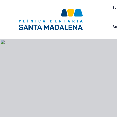
SU
So