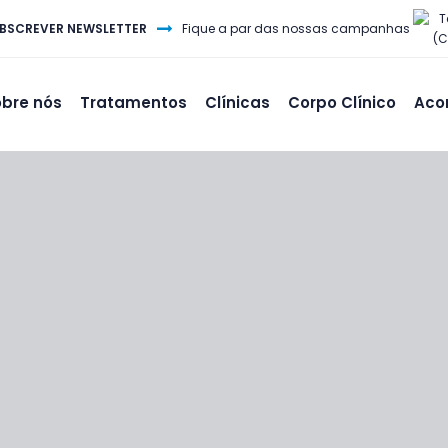
T
BSCREVER NEWSLETTER
Fique a par das nossas campanhas
(C
bre nós
Tratamentos
Clínicas
Corpo Clínico
Aco