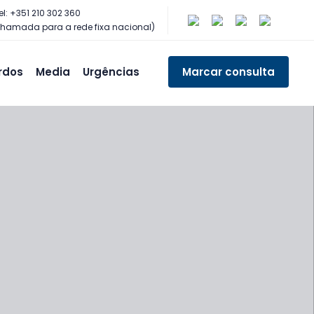
el: +351 210 302 360
hamada para a rede fixa nacional)
rdos
Media
Urgências
Marcar consulta