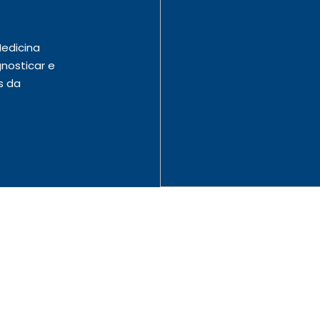
edicina
gnosticar e
s da