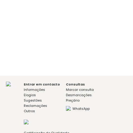
Realizar Higiene Oral, resolver problemas de dor e
abordagem inicial de situações mais complexas
Realização de tratamentos no conforto da residência
Acesso aos tratamentos dentários dos pacientes
impossibilitados de se deslocar
Entrar em contacto
Consultas
Informações
Marcar consulta
Elogios
Desmarcações
Sugestões
Preçário
Reclamações
WhatsApp
Outros