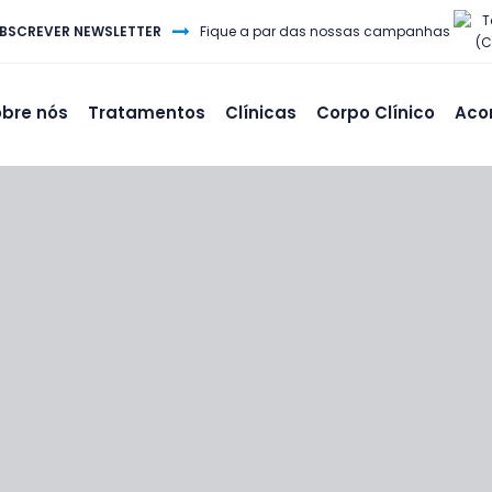
T
BSCREVER NEWSLETTER
Fique a par das nossas campanhas
(C
bre nós
Tratamentos
Clínicas
Corpo Clínico
Aco