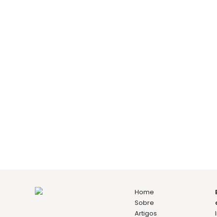
marcar consulta
Bernardo Neves
Director clínico
Implantologia
Periodontologia
Prótese Fixa
Home
Sobre
Artigos