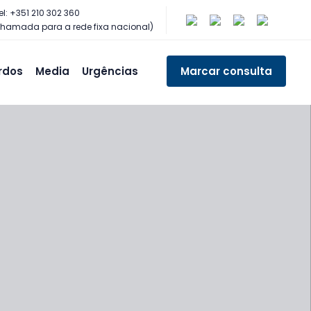
el: +351 210 302 360
hamada para a rede fixa nacional)
rdos
Media
Urgências
Marcar consulta