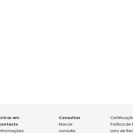
marcar consulta
Ana Isabel
Ana Pereira 
Generalista
Cirurgia
Oclusão
Entrar em
Consultas
Certificaç
contacto
Marcar
Política de
Informações
consulta
Livro de R