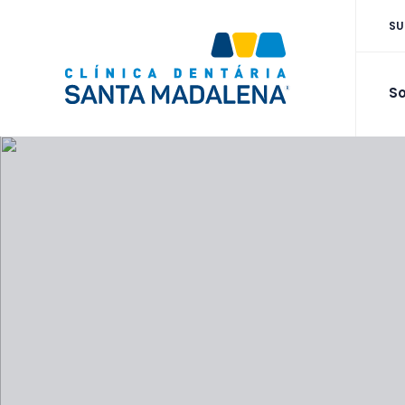
SU
So