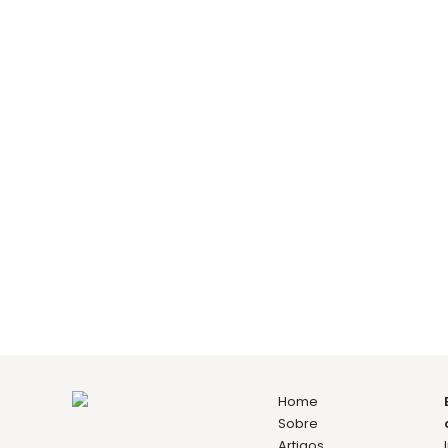
marcar consulta
David Beja
Director clínico
Implantologia
Prótese Fixa
Home
Sobre
Artigos