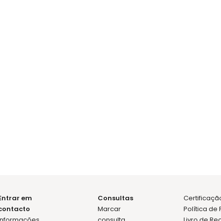
marcar consulta
Amância Rebelo Trindade
Andreia Fon
Odontopediatria
Higiene Oral
Entrar em
Consultas
Certificaç
contacto
Marcar
Política de
Informações
consulta
Livro de R