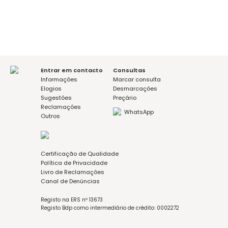
De
Méd
Reabilitação Oral
Entrar em contacto
Consultas
Recupere o seu sorriso, o seu bem-estar e a sua
e t
Informações
Marcar consulta
Elogios
Desmarcações
função mastigatória.
seus
Sugestões
Preçário
Reclamações
WhatsApp
Outros
Certificação de Qualidade
Política de Privacidade
Livro de Reclamações
Canal de Denúncias
Registo na ERS nº 13673
Registo Bdp como intermediário de crédito: 0002272