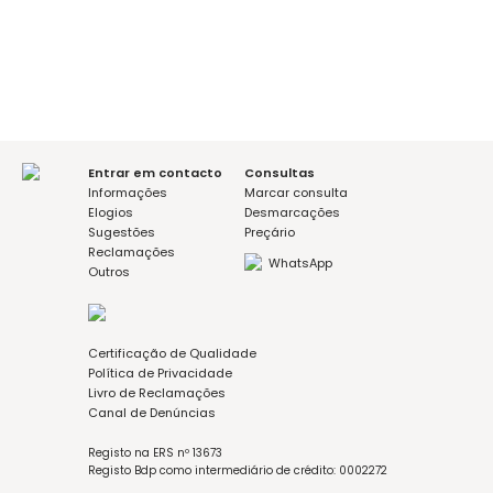
sim
não
Mensagem (opcional)
Aceito a política de privacidade
Entrar em contacto
Consultas
Informações
Marcar consulta
Elogios
Desmarcações
Sugestões
Preçário
Reclamações
WhatsApp
Outros
Certificação de Qualidade
Política de Privacidade
Livro de Reclamações
Canal de Denúncias
Registo na ERS nº 13673
Registo Bdp como intermediário de crédito: 0002272