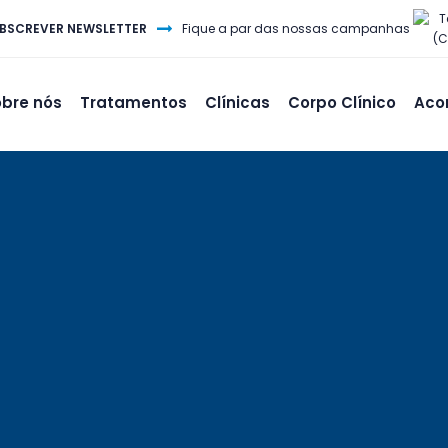
T
BSCREVER NEWSLETTER
Fique a par das nossas campanhas
(C
bre nós
Tratamentos
Clínicas
Corpo Clínico
Aco