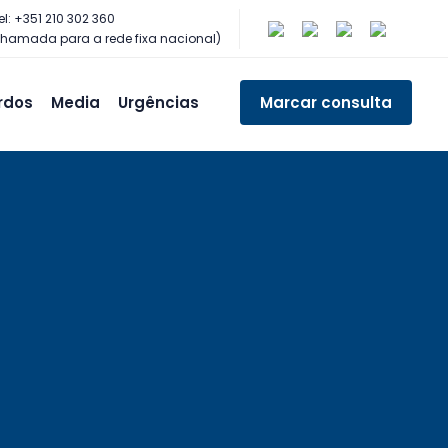
el: +351 210 302 360
hamada para a rede fixa nacional)
rdos
Media
Urgências
Marcar consulta