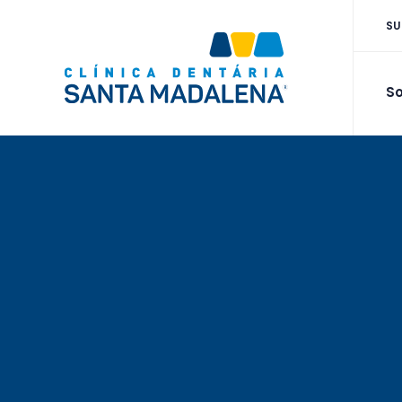
SU
So