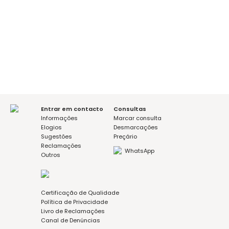
É a sua primeira consulta?
sim
não
Mensagem (opcional)
Aceito a política de privacidade
Entrar em contacto
Consultas
Informações
Marcar consulta
Elogios
Desmarcações
Sugestões
Preçário
Reclamações
WhatsApp
Outros
Certificação de Qualidade
Política de Privacidade
Livro de Reclamações
Canal de Denúncias