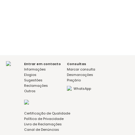
É a sua primeira consulta?
sim
não
Mensagem (opcional)
Aceito a política de privacidade
Entrar em contacto
Consultas
Informações
Marcar consulta
Elogios
Desmarcações
Sugestões
Preçário
Reclamações
WhatsApp
Outros
Certificação de Qualidade
Política de Privacidade
Livro de Reclamações
Canal de Denúncias