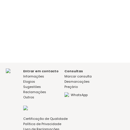
É a sua primeira consulta?
sim
não
Mensagem (opcional)
Aceito a política de privacidade
Entrar em contacto
Consultas
Informações
Marcar consulta
Elogios
Desmarcações
Sugestões
Preçário
Reclamações
WhatsApp
Outros
Certificação de Qualidade
Política de Privacidade
Livro de Reclamações