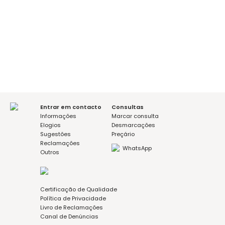
É a sua primeira consulta?
sim
não
Mensagem (opcional)
Aceito a política de privacidade
Entrar em contacto
Consultas
Informações
Marcar consulta
Elogios
Desmarcações
Sugestões
Preçário
Reclamações
WhatsApp
Outros
Certificação de Qualidade
Política de Privacidade
Livro de Reclamações
Canal de Denúncias