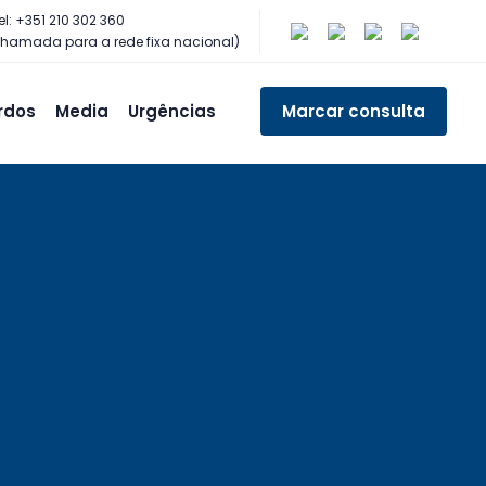
el: +351 210 302 360
hamada para a rede fixa nacional)
rdos
Media
Urgências
Marcar consulta