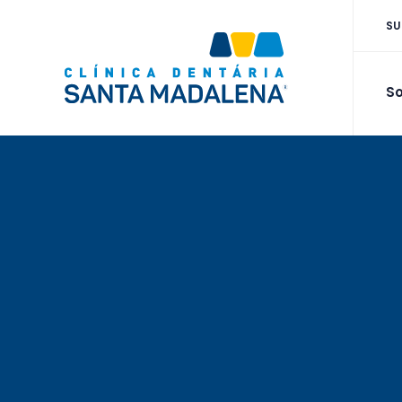
SU
So