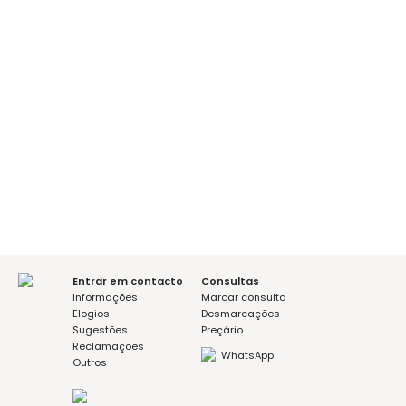
É a sua primeira consulta?
sim
não
Mensagem (opcional)
Aceito a política de privacidade
Entrar em contacto
Consultas
Informações
Marcar consulta
Elogios
Desmarcações
Sugestões
Preçário
Reclamações
WhatsApp
Outros