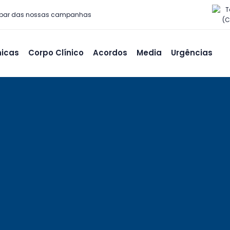
T
 par das nossas campanhas
(C
nicas
Corpo Clínico
Acordos
Media
Urgências