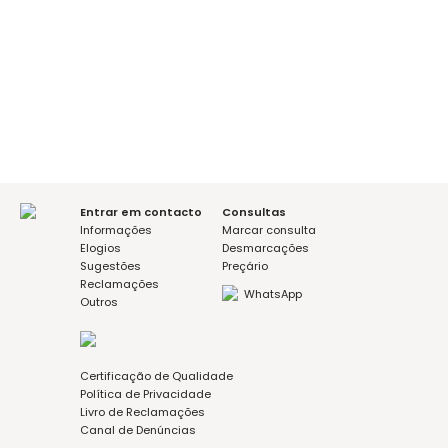
É a sua primeira consulta?
sim
não
Mensagem (opcional)
Aceito a política de privacidade
Entrar em contacto
Consultas
Informações
Marcar consulta
Elogios
Desmarcações
Sugestões
Preçário
Reclamações
WhatsApp
Outros
Certificação de Qualidade
Política de Privacidade
Livro de Reclamações
Canal de Denúncias