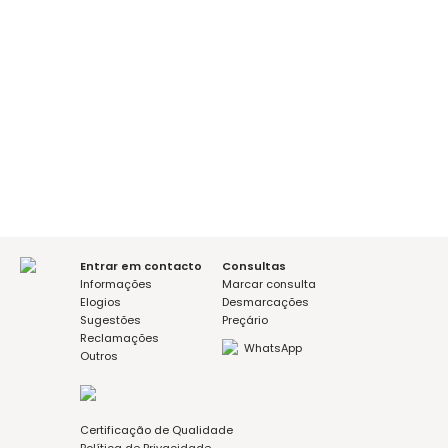
É a sua primeira consulta?
sim
não
Mensagem (opcional)
Aceito a política de privacidade
Entrar em contacto
Consultas
Informações
Marcar consulta
Elogios
Desmarcações
Sugestões
Preçário
Reclamações
WhatsApp
Outros
Certificação de Qualidade