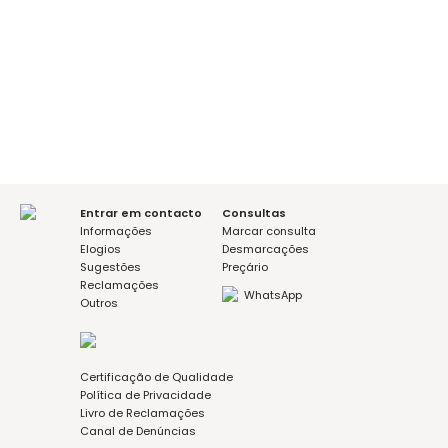
É a sua primeira consulta?
sim
não
Mensagem (opcional)
Aceito a política de privacidade
Entrar em contacto
Consultas
Informações
Marcar consulta
Elogios
Desmarcações
Sugestões
Preçário
Reclamações
WhatsApp
Outros
Certificação de Qualidade
Política de Privacidade
Livro de Reclamações
Canal de Denúncias