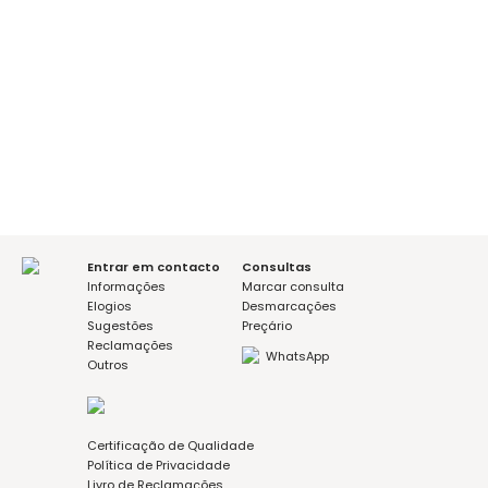
É a sua primeira consulta?
sim
não
Mensagem (opcional)
Aceito a política de privacidade
Entrar em contacto
Consultas
Informações
Marcar consulta
Elogios
Desmarcações
Sugestões
Preçário
Reclamações
WhatsApp
Outros
Certificação de Qualidade
Política de Privacidade
Livro de Reclamações