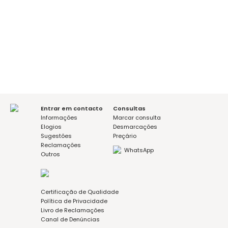
É a sua primeira consulta?
sim
não
Mensagem (opcional)
Aceito a política de privacidade
Entrar em contacto
Consultas
Informações
Marcar consulta
Elogios
Desmarcações
Sugestões
Preçário
Reclamações
WhatsApp
Outros
Certificação de Qualidade
Política de Privacidade
Livro de Reclamações
Canal de Denúncias