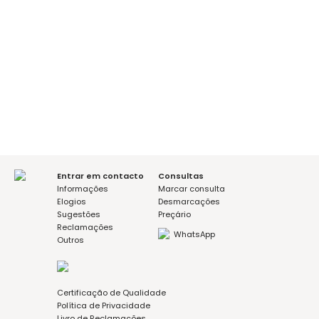
É a sua primeira consulta?
sim
não
Mensagem (opcional)
Aceito a política de privacidade
Entrar em contacto
Consultas
Informações
Marcar consulta
Elogios
Desmarcações
Sugestões
Preçário
Reclamações
WhatsApp
Outros
Certificação de Qualidade
Política de Privacidade
Livro de Reclamações