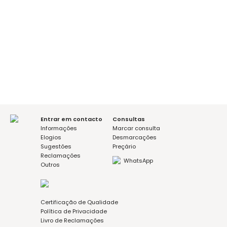
É a sua primeira consulta?
sim
não
Mensagem (opcional)
Aceito a política de privacidade
Entrar em contacto
Consultas
Informações
Marcar consulta
Elogios
Desmarcações
Sugestões
Preçário
Reclamações
WhatsApp
Outros
Certificação de Qualidade
Política de Privacidade
Livro de Reclamações