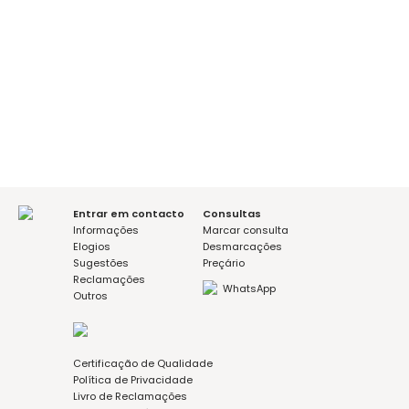
É a sua primeira consulta?
sim
não
Mensagem (opcional)
Aceito a política de privacidade
Entrar em contacto
Consultas
Informações
Marcar consulta
Elogios
Desmarcações
Sugestões
Preçário
Reclamações
WhatsApp
Outros
Certificação de Qualidade
Política de Privacidade
Livro de Reclamações