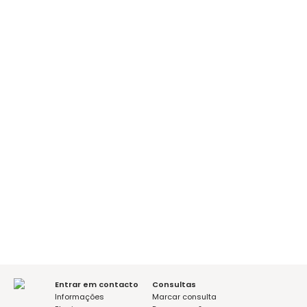
E-mail
É a sua primeira consulta?
sim
não
Mensagem (opcional)
Aceito a política de privacidade
Entrar em contacto
Consultas
Informações
Marcar consulta