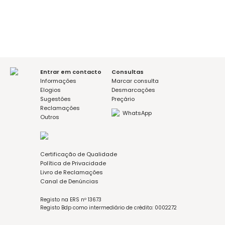
Mensagem (opcional)
Aceito a política de privacidade
Entrar em contacto
Consultas
Informações
Marcar consulta
Elogios
Desmarcações
Sugestões
Preçário
Reclamações
WhatsApp
Outros
Certificação de Qualidade
Política de Privacidade
Livro de Reclamações
Canal de Denúncias
Registo na ERS nº 13673
Registo Bdp como intermediário de crédito: 0002272