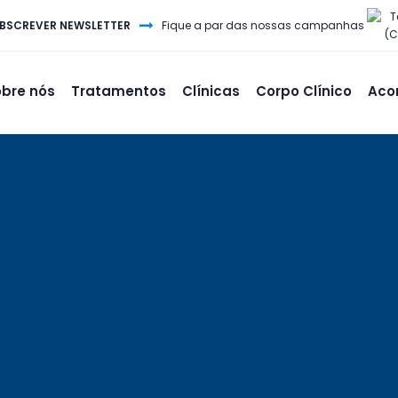
T
BSCREVER NEWSLETTER
Fique a par das nossas campanhas
(C
bre nós
Tratamentos
Clínicas
Corpo Clínico
Aco