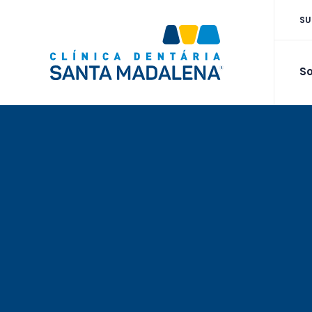
SU
So