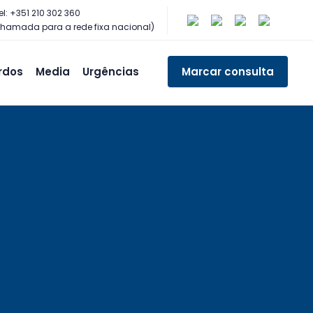
el: +351 210 302 360
hamada para a rede fixa nacional)
rdos
Media
Urgências
Marcar consulta