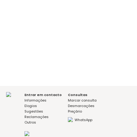
É a sua primeira consulta?
sim
não
Mensagem (opcional)
Aceito a política de privacidade
Entrar em contacto
Consultas
Informações
Marcar consulta
Elogios
Desmarcações
Sugestões
Preçário
Reclamações
WhatsApp
Outros