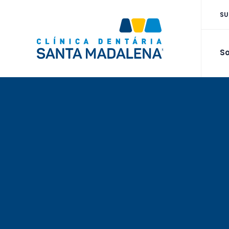
SU
So