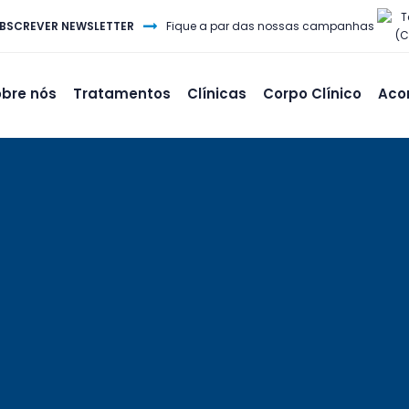
T
BSCREVER NEWSLETTER
Fique a par das nossas campanhas
(C
bre nós
Tratamentos
Clínicas
Corpo Clínico
Aco