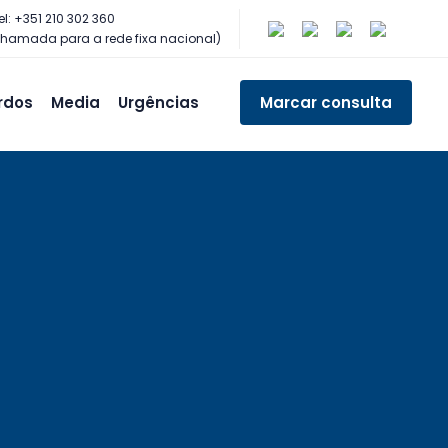
el: +351 210 302 360
hamada para a rede fixa nacional)
rdos
Media
Urgências
Marcar consulta