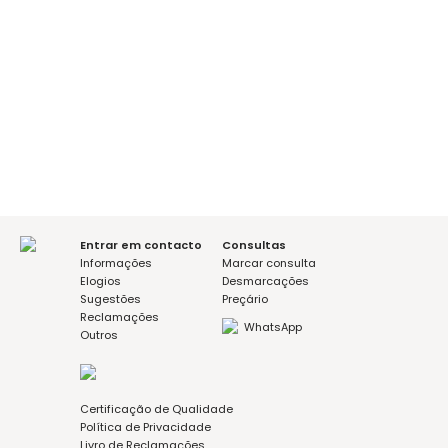
É a sua primeira consulta?
sim
não
Mensagem (opcional)
Aceito a política de privacidade
Entrar em contacto
Consultas
Informações
Marcar consulta
Elogios
Desmarcações
Sugestões
Preçário
Reclamações
WhatsApp
Outros
Certificação de Qualidade
Política de Privacidade
Livro de Reclamações