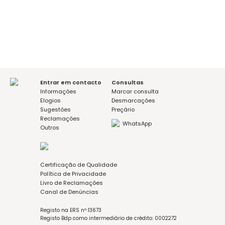
sim
não
Mensagem (opcional)
Aceito a política de privacidade
Entrar em contacto
Consultas
Informações
Marcar consulta
Elogios
Desmarcações
Sugestões
Preçário
Reclamações
WhatsApp
Outros
Certificação de Qualidade
Política de Privacidade
Livro de Reclamações
Canal de Denúncias
Registo na ERS nº 13673
Registo Bdp como intermediário de crédito: 0002272