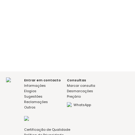
É a sua primeira consulta?
sim
não
Mensagem (opcional)
Aceito a política de privacidade
Entrar em contacto
Consultas
Informações
Marcar consulta
Elogios
Desmarcações
Sugestões
Preçário
Reclamações
WhatsApp
Outros
Certificação de Qualidade