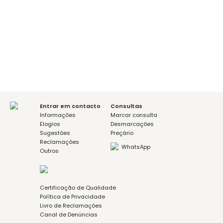
É a sua primeira consulta?
sim
não
Mensagem (opcional)
Aceito a política de privacidade
Entrar em contacto
Consultas
Informações
Marcar consulta
Elogios
Desmarcações
Sugestões
Preçário
Reclamações
WhatsApp
Outros
Certificação de Qualidade
Política de Privacidade
Livro de Reclamações
Canal de Denúncias