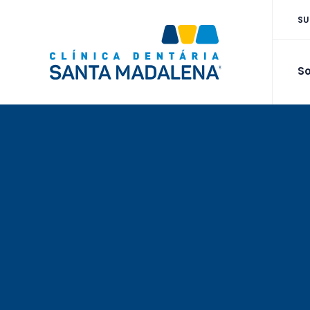
SU
So