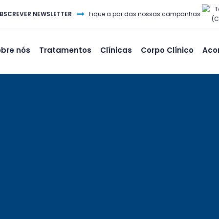
T
BSCREVER NEWSLETTER
Fique a par das nossas campanhas
(C
bre nós
Tratamentos
Clínicas
Corpo Clínico
Aco