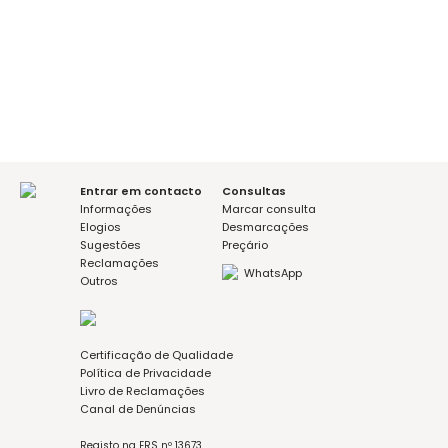
É a sua primeira consulta?
sim
não
Mensagem (opcional)
Aceito a política de privacidade
Entrar em contacto
Consultas
Informações
Marcar consulta
Elogios
Desmarcações
Sugestões
Preçário
Reclamações
WhatsApp
Outros
Certificação de Qualidade
Política de Privacidade
Livro de Reclamações
Canal de Denúncias
Registo na ERS nº 13673