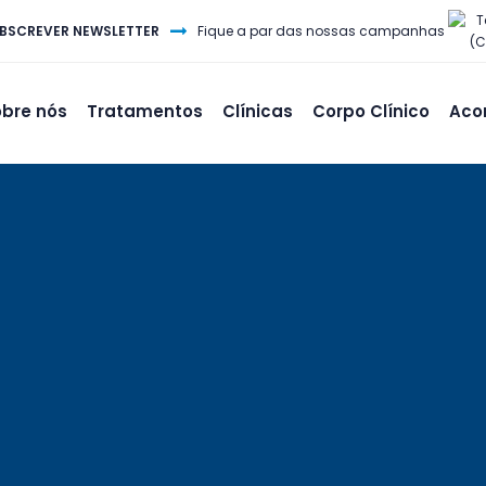
T
BSCREVER NEWSLETTER
Fique a par das nossas campanhas
(C
bre nós
Tratamentos
Clínicas
Corpo Clínico
Aco