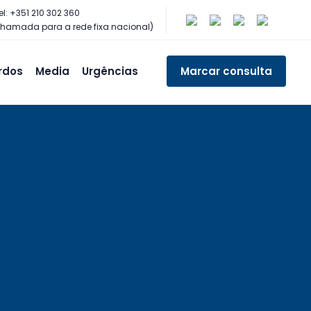
el: +351 210 302 360
hamada para a rede fixa nacional)
rdos
Media
Urgências
Marcar consulta