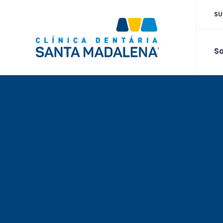
SU
So