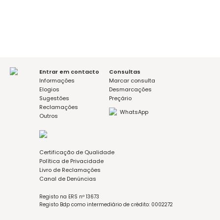
Mensagem (opcional)
I agree with the Privacy Policy
Entrar em contacto
Consultas
Informações
Marcar consulta
Elogios
Desmarcações
Sugestões
Preçário
Reclamações
WhatsApp
Outros
Certificação de Qualidade
Política de Privacidade
Livro de Reclamações
Canal de Denúncias
Registo na ERS nº 13673
Registo Bdp como intermediário de crédito: 0002272