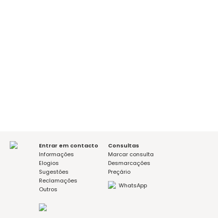
É a sua primeira consulta?
sim
não
Mensagem (opcional)
I agree with the Privacy Policy
Entrar em contacto
Consultas
Informações
Marcar consulta
Elogios
Desmarcações
Sugestões
Preçário
Reclamações
WhatsApp
Outros