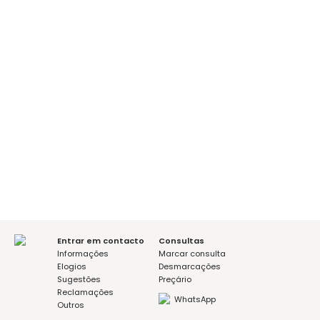
Phone
E-mail
Mensagem
I agree with the Privacy Policy
Entrar em contacto
Consultas
Informações
Marcar consulta
Elogios
Desmarcações
Sugestões
Preçário
Reclamações
WhatsApp
Outros